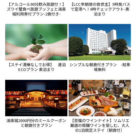
【アルコール90分飲み放題付！】
【LCC早朝便の救世主】5時発バス
ズワイ蟹食べ放題ブッフェと湯楽
で空港へ！6時チェックアウト-素
城利用券付プラン-2食付き-
泊まり
【ステイ清掃なしでお得】 連泊
シンプルな朝食付きプラン -駐車
ECOプラン 素泊まり
場無料
湯楽城2000円分のミールクーポン
【至福のワインナイト】ソムリエ
と朝食付きプラン
厳選の銘醸ワインを愉しむ、大人
の1泊限定ステイ（朝食付）