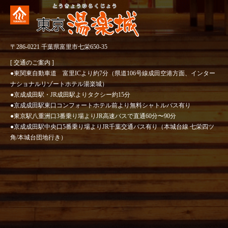
〒286-0221 千葉県富里市七栄650-35
[ 交通のご案内 ]
●東関東自動車道 富里ICより約7分（県道106号線成田空港方面、インター
ナショナルリゾートホテル湯楽城）
●京成成田駅・JR成田駅よりタクシー約15分
●京成成田駅東口コンフォートホテル前より無料シャトルバス有り
●東京駅八重洲口3番乗り場よりJR高速バスで直通60分〜90分
●京成成田駅中央口5番乗り場よりJR千葉交通バス有り（本城台線 七栄四ツ
角/本城台団地行き）