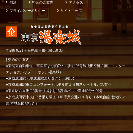
宿泊
料金のご案内
アクセス
プライバシーポリシー
サイトマップ
〒286-0221 千葉県富里市七栄650-35
[ 交通のご案内 ]
●東関東自動車道 富里ICより約7分（県道106号線成田空港方面、インター
ナショナルリゾートホテル湯楽城）
●京成成田駅・JR成田駅よりタクシー約15分
●京成成田駅東口コンフォートホテル前より無料シャトルバス有り
●東京駅八重洲口3番乗り場よりJR高速バスで直通60分〜90分
●京成成田駅中央口5番乗り場よりJR千葉交通バス有り（本城台線 七栄四ツ
角/本城台団地行き）