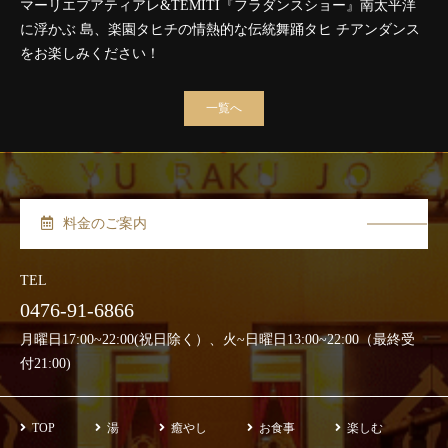
マーリエプアティアレ&TEMITI『フラダンスショー』南太平洋
に浮かぶ 島、楽園タヒチの情熱的な伝統舞踊タヒ チアンダンス
をお楽しみください！
一覧へ
料金のご案内
TEL
0476-91-6866
月曜日17:00~22:00(祝日除く）、火~日曜日13:00~22:00（最終受
付21:00)
TOP
湯
癒やし
お食事
楽しむ