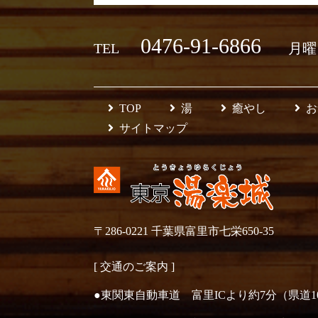
0476-91-6866
TEL
月曜日
TOP
湯
癒やし
お
サイトマップ
〒286-0221 千葉県富里市七栄650-35
[ 交通のご案内 ]
●東関東自動車道 富里ICより約7分（県道