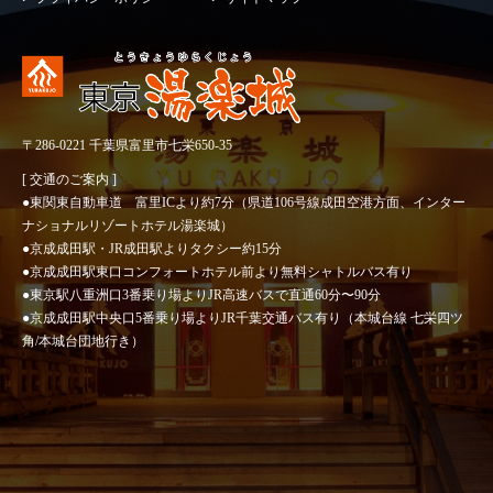
〒286-0221 千葉県富里市七栄650-35
[ 交通のご案内 ]
●東関東自動車道 富里ICより約7分（県道106号線成田空港方面、インター
ナショナルリゾートホテル湯楽城）
●京成成田駅・JR成田駅よりタクシー約15分
●京成成田駅東口コンフォートホテル前より無料シャトルバス有り
●東京駅八重洲口3番乗り場よりJR高速バスで直通60分〜90分
●京成成田駅中央口5番乗り場よりJR千葉交通バス有り（本城台線 七栄四ツ
角/本城台団地行き）