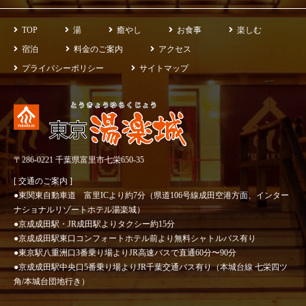
TOP
湯
癒やし
お食事
楽しむ
宿泊
料金のご案内
アクセス
プライバシーポリシー
サイトマップ
〒286-0221 千葉県富里市七栄650-35
[ 交通のご案内 ]
●東関東自動車道 富里ICより約7分（県道106号線成田空港方面、インター
ナショナルリゾートホテル湯楽城）
●京成成田駅・JR成田駅よりタクシー約15分
●京成成田駅東口コンフォートホテル前より無料シャトルバス有り
●東京駅八重洲口3番乗り場よりJR高速バスで直通60分〜90分
●京成成田駅中央口5番乗り場よりJR千葉交通バス有り（本城台線 七栄四ツ
角/本城台団地行き）