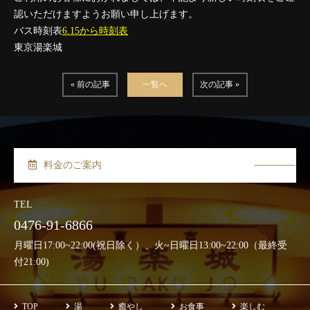
認いただけますようお願い申し上げます。
バス時刻表
6.15から時刻表
東京湯楽城
« 前の記事
一覧へ
次の記事 »
料金のご案内
TEL
0476-91-6866
月曜日17:00~22:00(祝日除く）、火~日曜日13:00~22:00（最終受
付21:00)
TOP
湯
癒やし
お食事
楽しむ