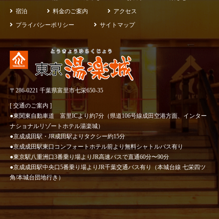
宿泊
料金のご案内
アクセス
プライバシーポリシー
サイトマップ
〒286-0221 千葉県富里市七栄650-35
[ 交通のご案内 ]
●東関東自動車道 富里ICより約7分（県道106号線成田空港方面、インター
ナショナルリゾートホテル湯楽城）
●京成成田駅・JR成田駅よりタクシー約15分
●京成成田駅東口コンフォートホテル前より無料シャトルバス有り
●東京駅八重洲口3番乗り場よりJR高速バスで直通60分〜90分
●京成成田駅中央口5番乗り場よりJR千葉交通バス有り（本城台線 七栄四ツ
角/本城台団地行き）